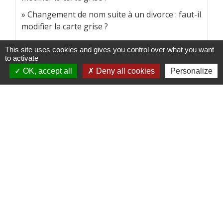
Changement de nom suite à un divorce : faut-il
modifier la carte grise ?
Suite à un divorce, comment faire enlever l'ex-
This site uses cookies and gives you control over what you want
époux sur la carte grise ?
to activate
Séparation de concubins : comment retirer l'un
OK, accept all
Deny all cookies
Personalize
d'eux de la carte grise ?
Carte grise perdue, puis retrouvée après la
demande de duplicata : que faire ?
Comment obtenir un certificat W garage ?
Et aussi
Assurance automobile
Argent - Impôts - Consommation
Véhicule