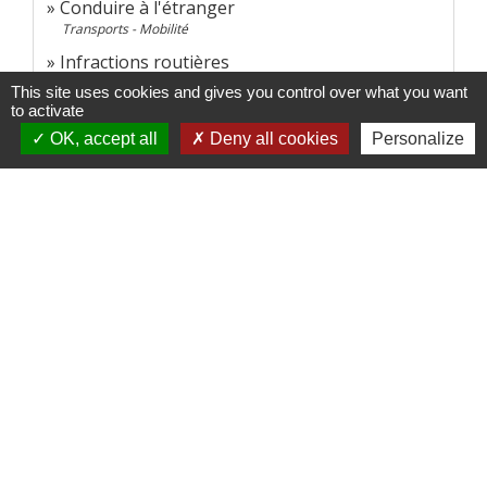
Conduire à l'étranger
Transports - Mobilité
Infractions routières
Transports - Mobilité
This site uses cookies and gives you control over what you want
to activate
Mesures antipollution
Transports - Mobilité
OK, accept all
Deny all cookies
Personalize
Circulation en trottinette électrique, rollers ou
skateboard
Loisirs - Sports - Culture
Pour en savoir plus
Alcool au volant : réglementation et sanctions
open_in_new
Ministère chargé des transports
Le permis à points
open_in_new
Ministère chargé de l'intérieur