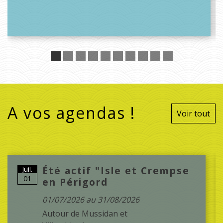
A vos agendas !
Voir tout
Été actif "Isle et Crempse
Juil.
01
en Périgord
01/07/2026 au 31/08/2026
Autour de Mussidan et