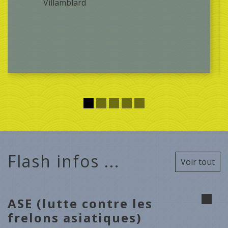
Villamblard
Flash infos ...
Voir tout
ASE (lutte contre les
frelons asiatiques)