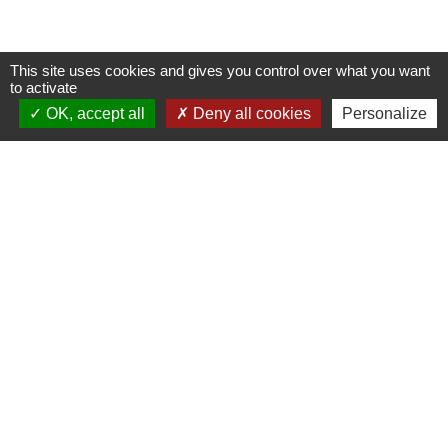
This site uses cookies and gives you control over what you want
to activate
Contactez-nous !
OK, accept all
Deny all cookies
Personalize
Commune de Saint-Médard-de-Mussidan
3 bis rue de la Mairie
24400 Saint-Médard-de-Mussidan - FRANCE
+33 5 53 81 00 29
Contact par formulaire
mairie@stmedarddemussidan.fr
Mentions légales
-
Politique de confidentialité
-
Accessibilité
-
Plan du site
-
Gestion des cookies