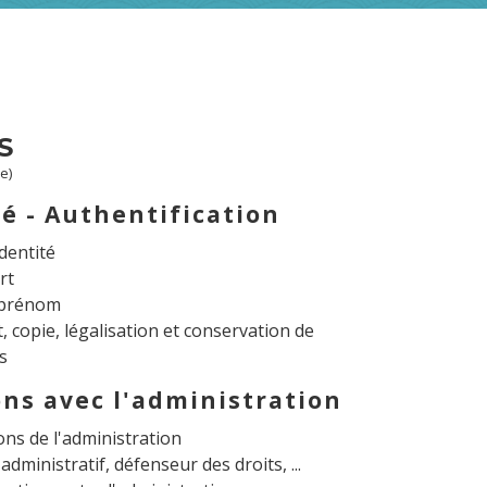
S
e)
té - Authentification
identité
rt
 prénom
t, copie, légalisation et conservation de
s
ons avec l'administration
ons de l'administration
dministratif, défenseur des droits, ...