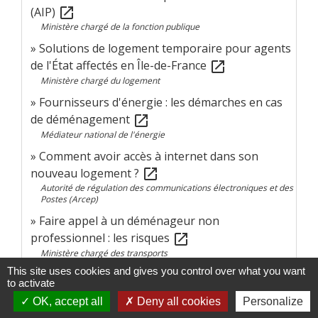
(AIP)
open_in_new
Ministère chargé de la fonction publique
Solutions de logement temporaire pour agents
de l'État affectés en Île-de-France
open_in_new
Ministère chargé du logement
Fournisseurs d'énergie : les démarches en cas
de déménagement
open_in_new
Médiateur national de l'énergie
Comment avoir accès à internet dans son
nouveau logement ?
open_in_new
Autorité de régulation des communications électroniques et des
Postes (Arcep)
Faire appel à un déménageur non
professionnel : les risques
open_in_new
Ministère chargé des transports
This site uses cookies and gives you control over what you want
Faire appel à un déménageur professionnel
open_in_new
to activate
Institut national de la consommation (INC)
OK, accept all
Deny all cookies
Personalize
Déménageur professionnel : entreprises