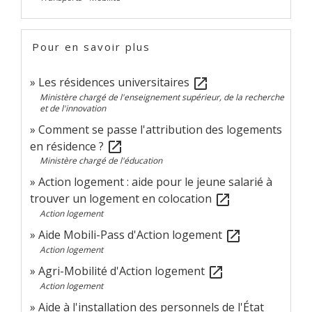
Pour en savoir plus
Les résidences universitaires
open_in_new
Ministère chargé de l'enseignement supérieur, de la recherche
et de l'innovation
Comment se passe l'attribution des logements
en résidence ?
open_in_new
Ministère chargé de l'éducation
Action logement : aide pour le jeune salarié à
trouver un logement en colocation
open_in_new
Action logement
Aide Mobili-Pass d'Action logement
open_in_new
Action logement
Agri-Mobilité d'Action logement
open_in_new
Action logement
Aide à l'installation des personnels de l'État