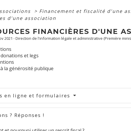
associations
>
Financement et fiscalité d'une a
res d'une association
OURCES FINANCIÈRES D'UNE A
Nov 2021 - Direction de l'information légale et administrative (Première minis
ations
 donations et legs
ntions
à la générosité publique
s en ligne et formulaires
ons ? Réponses !
et pourquoi utiliser un rescrit fiscal ?