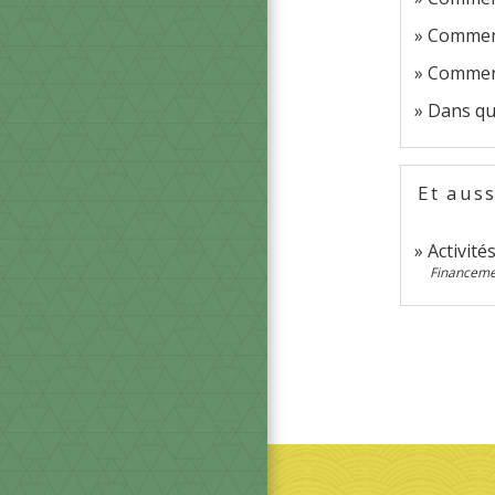
Comment
Comment
Dans que
Et auss
Activité
Financemen