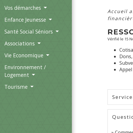
Vos démarches
Accueil 
financiè
Enfance Jeunesse
RESS
Santé Social Séniors
Vérifié le 15 
Associations
Cotis
Vie Economique
Dons,
Subve
Environnement /
Appel 
Logement
Tourisme
Service
Questi
Comment 