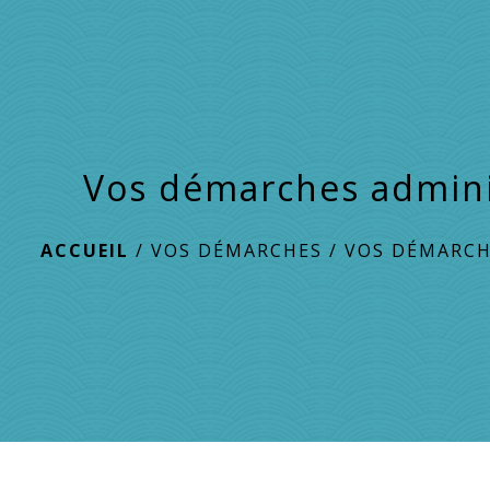
Vos démarches admini
ACCUEIL
/
VOS DÉMARCHES
/
VOS DÉMARCH