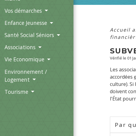
Vos démarches
Enfance Jeunesse
Accueil 
Santé Social Séniors
financiè
Associations
SUBV
Vérifié le 01 J
Vie Economique
Les associ
Environnement /
accordées
Logement
culture). S
Tourisme
doivent con
l'État pourr
Par qu