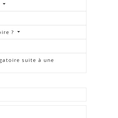
?
oire ?
gatoire suite à une