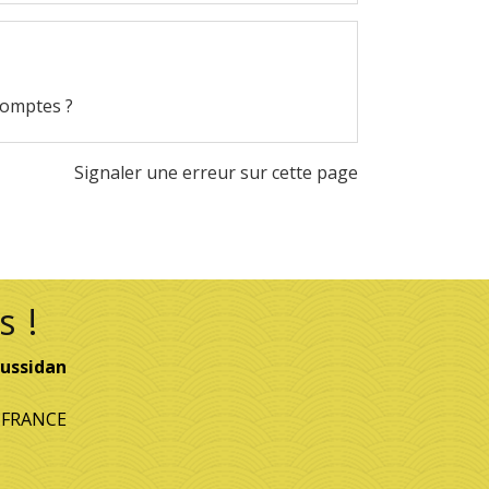
comptes ?
Signaler une erreur sur cette page
s !
ussidan
- FRANCE