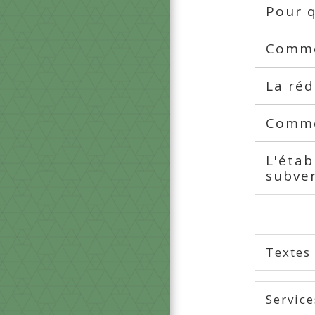
Pour 
Comme
La réd
Commen
L'étab
subve
Textes
Service