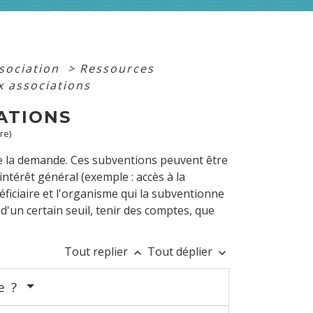
ssociation
>
Ressources
x associations
ATIONS
re)
re la demande. Ces subventions peuvent être
intérêt général (exemple : accès à la
éficiaire et l'organisme qui la subventionne
d'un certain seuil, tenir des comptes, que
Tout replier
Tout déplier
keyboard_arrow_up
keyboard_arrow_down
e ?