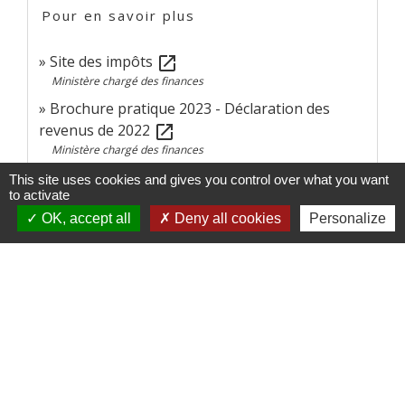
Pour en savoir plus
Site des impôts
open_in_new
Ministère chargé des finances
Brochure pratique 2023 - Déclaration des
revenus de 2022
open_in_new
Ministère chargé des finances
Calendrier fiscal des particuliers
open_in_new
This site uses cookies and gives you control over what you want
to activate
Ministère chargé des finances
OK, accept all
Deny all cookies
Personalize
Impôt sur le revenu : dépliants d'information
open_in_new
Ministère chargé des finances
Signaler une erreur sur cette page