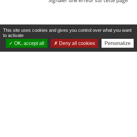
Signaler une erreur sur cette page
This site uses cookies and gives you control over what you want
to activate
Contactez-nous !
OK, accept all
Deny all cookies
Personalize
Commune de Saint-Médard-de-Mussidan
3 bis rue de la Mairie
24400 Saint-Médard-de-Mussidan - FRANCE
+33 5 53 81 00 29
Contact par formulaire
mairie@stmedarddemussidan.fr
Mentions légales
-
Politique de confidentialité
-
Accessibilité
-
Plan du site
-
Gestion des cookies