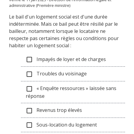
administrative (Première ministre)
Le bail d'un logement social est d'une durée
indéterminée. Mais ce bail peut être résilié par le
bailleur, notamment lorsque le locataire ne
respecte pas certaines règles ou conditions pour
habiter un logement social :
Impayés de loyer et de charges
check_box_outline_blank
Troubles du voisinage
check_box_outline_blank
« Enquête ressources » laissée sans
check_box_outline_blank
réponse
Revenus trop élevés
check_box_outline_blank
Sous-location du logement
check_box_outline_blank