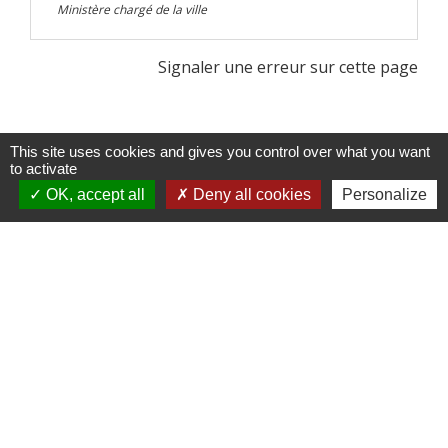
Ministère chargé de la ville
Signaler une erreur sur cette page
This site uses cookies and gives you control over what you want
to activate
OK, accept all
Deny all cookies
Personalize
Contactez-nous !
Commune de Saint-Médard-de-Mussidan
3 bis rue de la Mairie
24400 Saint-Médard-de-Mussidan - FRANCE
+33 5 53 81 00 29
Contact par formulaire
mairie@stmedarddemussidan.fr