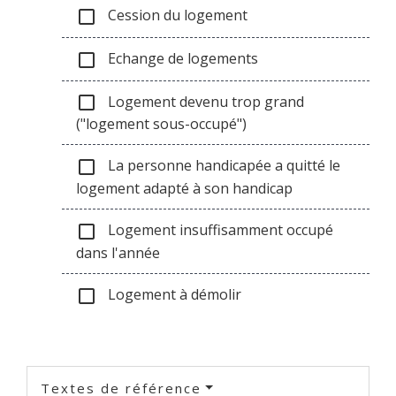
Cession du logement
check_box_outline_blank
Echange de logements
check_box_outline_blank
Logement devenu trop grand
check_box_outline_blank
("logement sous-occupé")
La personne handicapée a quitté le
check_box_outline_blank
logement adapté à son handicap
Logement insuffisamment occupé
check_box_outline_blank
dans l'année
Logement à démolir
check_box_outline_blank
Textes de référence