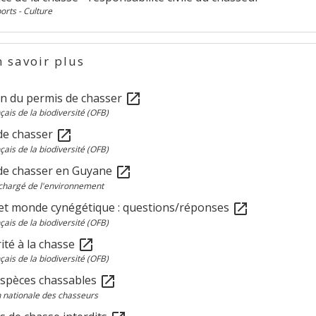
ports - Culture
 savoir plus
n du permis de chasser
open_in_new
çais de la biodiversité (OFB)
de chasser
open_in_new
çais de la biodiversité (OFB)
de chasser en Guyane
open_in_new
chargé de l'environnement
et monde cynégétique : questions/réponses
open_in_new
çais de la biodiversité (OFB)
ité à la chasse
open_in_new
çais de la biodiversité (OFB)
espèces chassables
open_in_new
 nationale des chasseurs