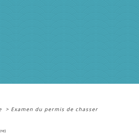
e
>
Examen du permis de chasser
tre)