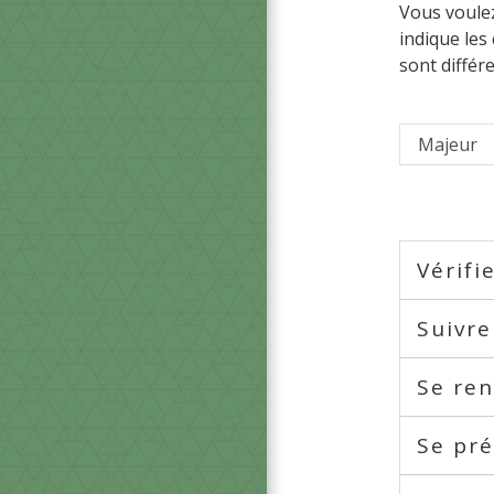
Vous voule
indique les
sont différ
Majeur
Vérifi
Suivre
Se ren
Se pré