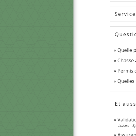
Service
Questi
Quelle p
Chasse 
Permis 
Quelles
Et auss
Validat
Loisirs - S
Assuranc