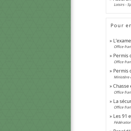
Loisirs - S
Pour en
L’exame
Office fran
Permis 
Office fran
Permis 
Ministère 
Chasse 
Office fran
La sécur
Office fran
Les 91 
Fédération