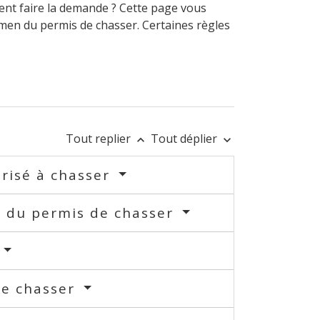
nt faire la demande ? Cette page vous
xamen du permis de chasser. Certaines règles
Tout replier
Tout déplier
keyboard_arrow_up
keyboard_arrow_down
orisé à chasser
n du permis de chasser
de chasser