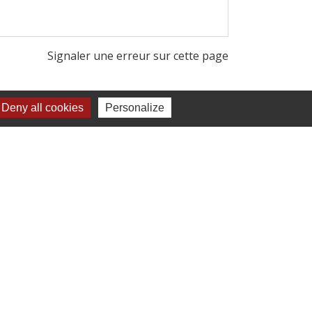
Signaler une erreur sur cette page
Deny all cookies
Personalize
s !
ussidan
- FRANCE
n.fr