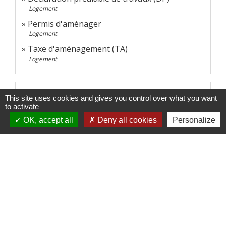
Logement
Permis d'aménager
Logement
Taxe d'aménagement (TA)
Logement
Pour en savoir plus
This site uses cookies and gives you control over what you want
to activate
Respecter la RE 2020 pour construire sa maison
OK, accept all
Deny all cookies
Personalize
open_in_new
Agence de la transition écologique (Ademe)
Ordre des architectes
open_in_new
Ordre des architectes
Définition et calcul de la surface de plancher
open_in_new
Institut national de la consommation (INC)