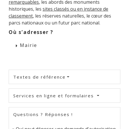
remarquables
, les abords des monuments
historiques, les
sites classés ou en instance de
classement
, les réserves naturelles, le cœur des
parcs nationaux ou un futur parc national.
Où s’adresser ?
Mairie
arrow_right
Textes de référence
Services en ligne et formulaires
Questions ? Réponses !
Qui peut déposer une demande d'autorisation