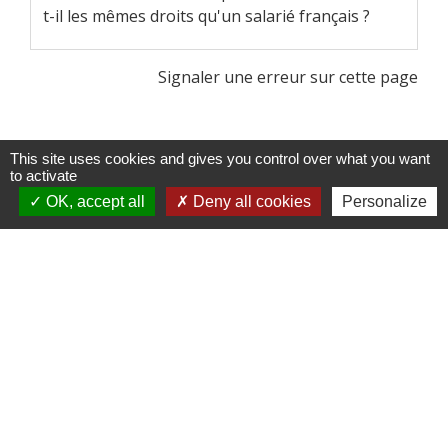
t-il les mêmes droits qu'un salarié français ?
Signaler une erreur sur cette page
This site uses cookies and gives you control over what you want
to activate
OK, accept all
Deny all cookies
Personalize
Contactez-nous !
Commune de Saint-Médard-de-Mussidan
3 bis rue de la Mairie
24400 Saint-Médard-de-Mussidan - FRANCE
+33 5 53 81 00 29
Contact par formulaire
mairie@stmedarddemussidan.fr