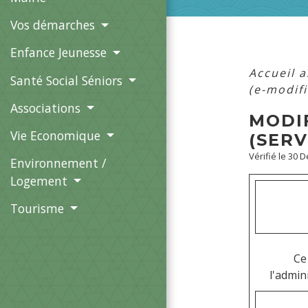
Vos démarches
Enfance Jeunesse
Accueil 
Santé Social Séniors
(e-modifi
Associations
MODIF
Vie Economique
(SERV
Vérifié le 30 
Environnement /
Logement
Tourisme
Ce
l'admin