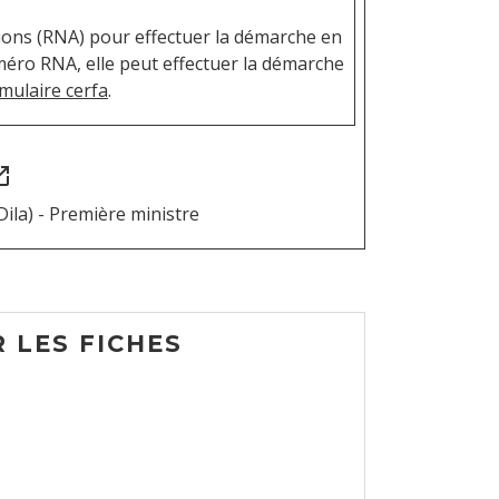
ations (RNA) pour effectuer la démarche en
éro RNA, elle peut effectuer la démarche
mulaire cerfa
.
in_new
Dila) - Première ministre
 LES FICHES