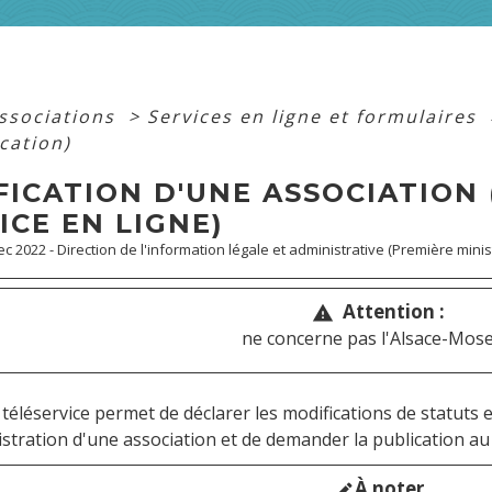
associations
>
Services en ligne et formulaires
cation)
ICATION D'UNE ASSOCIATION 
ICE EN LIGNE)
Dec 2022 - Direction de l'information légale et administrative (Première minis
Attention :
warning
ne concerne pas l'Alsace-Mosel
 téléservice permet de déclarer les modifications de statuts
istration d'une association et de demander la publication a
À noter
edit