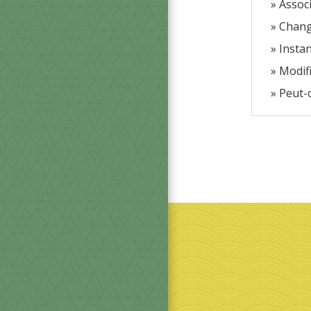
Associ
Chang
Instan
Modifi
Peut-