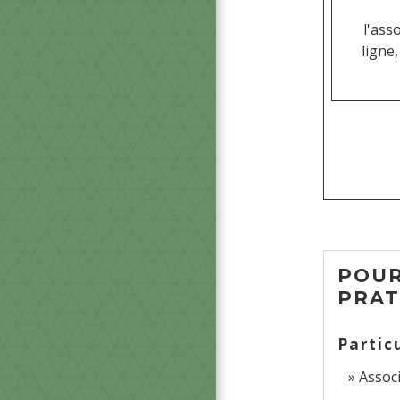
l'ass
ligne
POUR
PRAT
Partic
Associ