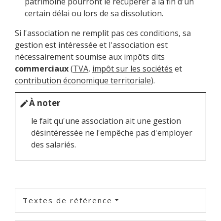
patrimoine pourront le récupérer à la fin d'un
certain délai ou lors de sa dissolution.
Si l'association ne remplit pas ces conditions, sa
gestion est intéressée et l'association est
nécessairement soumise aux impôts dits
commerciaux
(
TVA
,
impôt sur les sociétés
et
contribution économique territoriale
).
À noter
edit
le fait qu'une association ait une gestion
désintéressée ne l'empêche pas d'employer
des salariés.
Textes de référence