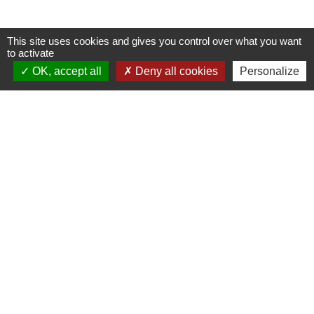
This site uses cookies and gives you control over what you want
to activate
Contactez-nous !
OK, accept all
Deny all cookies
Personalize
Commune de Saint-Médard-de-Mussidan
3 bis rue de la Mairie
24400 Saint-Médard-de-Mussidan - FRANCE
+33 5 53 81 00 29
Contact par formulaire
mairie@stmedarddemussidan.fr
Mentions légales
-
Politique de confidentialité
-
Accessibilité
-
Plan du site
-
Gestion des cookies