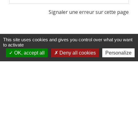
Signaler une erreur sur cette page
This site uses cookies and gives you control over what you want
to activate
Contactez-nous !
OK, accept all
Deny all cookies
Personalize
Commune de Saint-Médard-de-Mussidan
3 bis rue de la Mairie
24400 Saint-Médard-de-Mussidan - FRANCE
+33 5 53 81 00 29
Contact par formulaire
mairie@stmedarddemussidan.fr