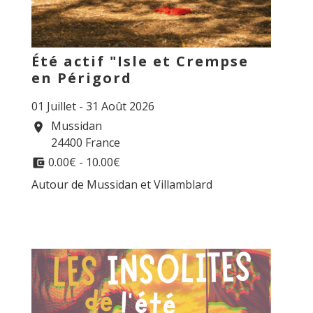
Été actif "Isle et Crempse
en Périgord
01 Juillet - 31 Août 2026
Mussidan
location_on
24400 France
0.00€ - 10.00€
account_balance_wallet
Autour de Mussidan et Villamblard