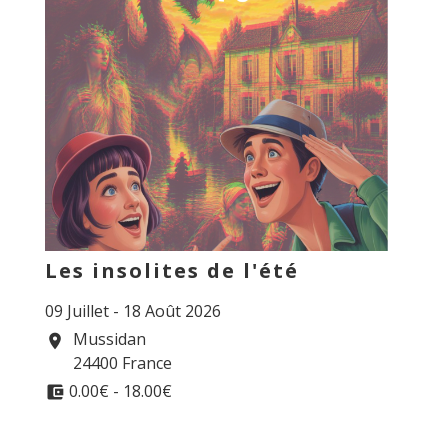
Les insolites de l'été
09 Juillet - 18 Août 2026
Mussidan
location_on
24400 France
0.00€ - 18.00€
account_balance_wallet