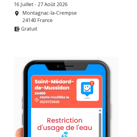
16 Juillet - 27 Août 2026
Montagnac-la-Crempse
location_on
24140 France
Gratuit
account_balance_wallet