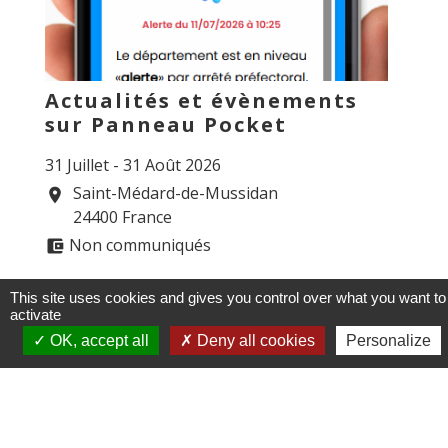
Actualités et évènements
sur Panneau Pocket
31 Juillet - 31 Août 2026
Saint-Médard-de-Mussidan
location_on
24400 France
Non communiqués
account_balance_wallet
This site uses cookies and gives you control over what you want to
activate
OK, accept all
Deny all cookies
Personalize
Agenda
Agenda autres communes
keyboard_arrow_right