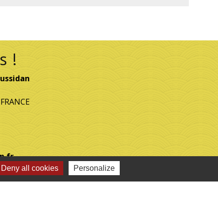
s !
ussidan
- FRANCE
n.fr
Deny all cookies
Personalize
-
Plan du site
-
Gestion des cookies