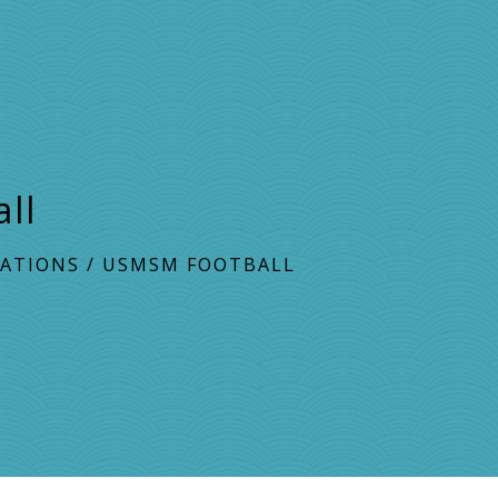
ll
IATIONS
/
USMSM FOOTBALL