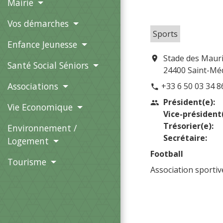
Mairie
Vos démarches
Sports
Enfance Jeunesse
Stade des Maur
location_on
Santé Social Séniors
24400 Saint-Mé
Associations
+33 6 50 03 34 8
phone
Président(e):
people
Vie Economique
Vice-président(
Trésorier(e):
Environnement /
Secrétaire:
Logement
Football
Tourisme
Association sportive